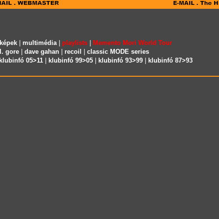
 képek
|
multimédia
|
playlists
|
Memento Mori World Tour
l. gore
|
dave gahan
|
recoil
|
classic MODE series
klubinfó 05>11
|
klubinfó 99>05
|
klubinfó 93>99
|
klubinfó 87>93