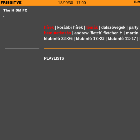
18/09/30 - 17:00
hírek
|
korábbi hírek
|
témák
|
dalszövegek
|
party
bemutatkozás
|
andrew 'fletch' fletcher ✝
|
martin 
klubinfó 23>26
|
klubinfó 17>23
|
klubinfó 11>17
|
PLAYLISTS